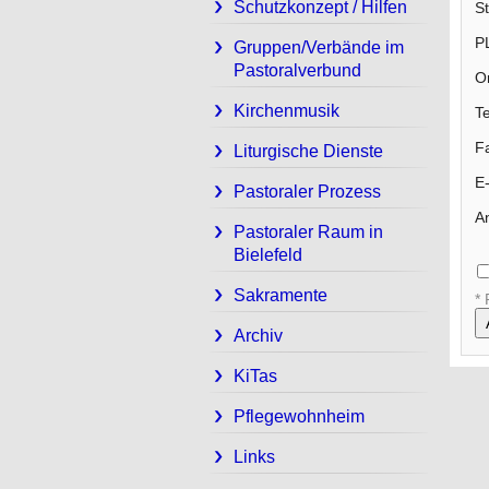
Schutzkonzept / Hilfen
S
P
Gruppen/Verbände im
Pastoralverbund
Or
Kirchenmusik
Te
F
Liturgische Dienste
E
Pastoraler Prozess
An
Pastoraler Raum in
Bielefeld
Sakramente
* 
Archiv
KiTas
Pflegewohnheim
Links