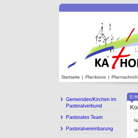
Startseite
|
Pfarrbüros
|
Pfarrnachrich
E-M
Gemeinden/Kirchen im
Pastoralverbund
Ko
Pastorales Team
N
Pastoralvereinbarung
V