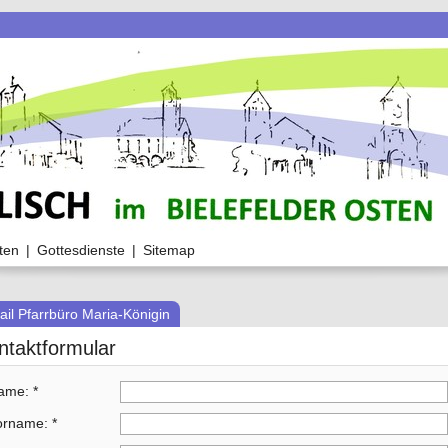
ten
|
Gottesdienste
|
Sitemap
ail Pfarrbüro Maria-Königin
ntaktformular
ame:
*
orname:
*