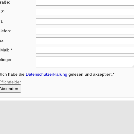
traße:
LZ:
t:
lefon:
ax:
-Mail:
*
liegen:
Ich habe die
Datenschutzerklärung
gelesen und akzeptiert.
*
Pflichtfelder
Absenden