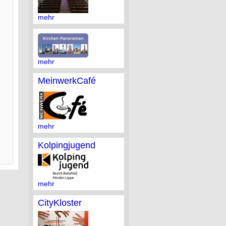
mehr
mehr
MeinwerkCafé
mehr
Kolpingjugend
mehr
CityKloster