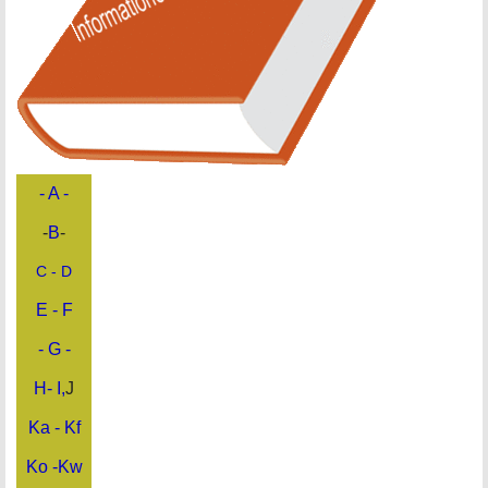
- A -
-
B
-
C - D
E - F
- G -
H- I,
J
Ka - Kf
Ko -Kw