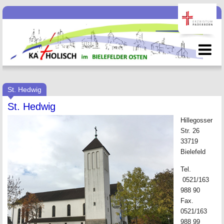
St. Hedwig
St. Hedwig
Hillegosser
Str. 26
33719
Bielefeld
Tel.
0521/163
988 90
Fax.
0521/163
988 99