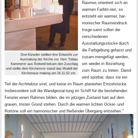
Raumes orientiert sich an
warmen Farbtö-nen, so
entsteht ein warmer, har-
monischer Raumeindruck.
Insge-samt sollen die
verschiedenen
Ausstattungsstücke durch
die Farbgebung gefasst und
Drei Künstler stellten ihre Entwürfe zur
zusam-mengefügt werden,
Ausmalung der Kirche vor. Herr Tobias
um wieder in Beziehung
Kammerer aus Rottweil bekam den Zuschlag
und stellte dem Kirchenvor-stand das Modell der
zum Raum zu treten. Damit
Kirchenaus-malung am 26.11.02 vor.
wird spürbar, dass sie ein
Teil der Architektur sind, und keine im Raum planierten Einzelstücke.
Insbesondere soll die Wandgestal-tung im Schiff für die bestehenden
Fenster einen Rahmen bilden, die im jetzigen Zustand hart auf dem
grauen, tristen Grund stehen. Durch die warmen lichten Ocker- und
Rottöne soll ein harmonischer und fließender Übergang entstehen."