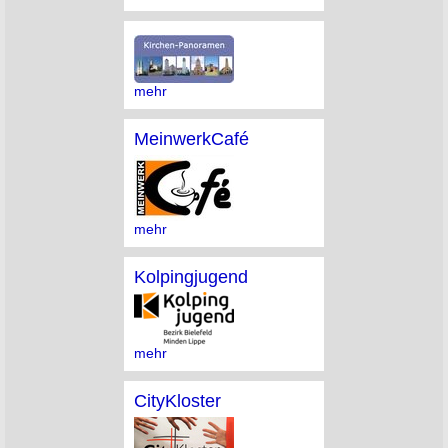
mehr
MeinwerkCafé
mehr
Kolpingjugend
mehr
CityKloster