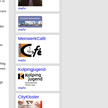
 in
mehr
erem
der
mehr
MeinwerkCafé
in
mehr
htig
imen
Kolpingjugend
gt.
mehr
CityKloster