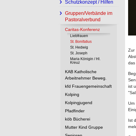
Schutzkonzept / Hilfen
Gruppen/Verbände im
Pastoralverbund
Caritas-Konferenz
Liebfrauen
St. Bonifatius
St. Hedwig
Zur
St. Joseph
Abs
Maria Königin / Hl.
Kreuz
das 
KAB Katholische
Bego
Arbeitnehmer Beweg.
Sen
kfd Frauengemeinschaft
ist
"Sa
Kolping
Kolpingjugend
Um h
Eini
Pfadfinder
köb Bücherei
Ist 
meld
Mutter Kind Gruppe
Senioren