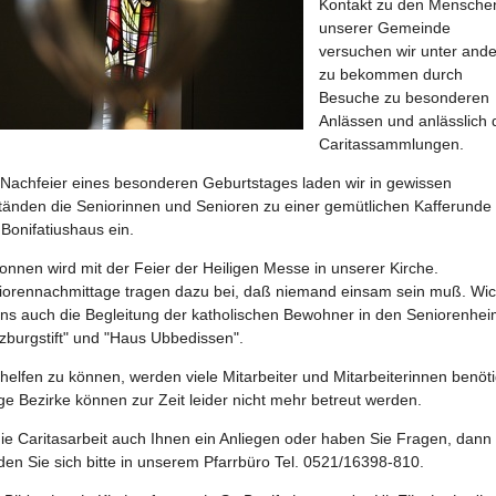
Kontakt zu den Menschen
unserer Gemeinde
versuchen wir unter and
zu bekommen durch
Besuche zu besonderen
Anlässen und anlässlich 
Caritassammlungen.
 Nachfeier eines besonderen Geburtstages laden wir in gewissen
tänden die Seniorinnen und Senioren zu einer gemütlichen Kafferunde 
Bonifatiushaus ein.
nnen wird mit der Feier der Heiligen Messe in unserer Kirche.
iorennachmittage tragen dazu bei, daß niemand einsam sein muß. Wic
 uns auch die Begleitung der katholischen Bewohner in den Seniorenhe
lzburgstift" und "Haus Ubbedissen".
elfen zu können, werden viele Mitarbeiter und Mitarbeiterinnen benöti
ge Bezirke können zur Zeit leider nicht mehr betreut werden.
die Caritasarbeit auch Ihnen ein Anliegen oder haben Sie Fragen, dann
en Sie sich bitte in unserem Pfarrbüro Tel. 0521/16398-810.